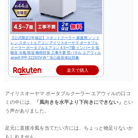
【公式限定2年保証】スポットクーラー 家庭用 ノンド
レン スポットエアコン アイリスオーヤマ ポータブル
クーラー ポータブルエアコン 4.5〜7畳 インバータ 低
騒音 冷風 除湿 梅雨対策 工事不要 窓パネル エアウィル
airwill IPP-2226SV-W * 安心延長保証対象
楽天で購入
アイリスオーヤマ ポータブルクーラー エアウィルの口コ
ミの中には、
「風向きを水平より下向きにできない」
とい
う声がありました。
足元に直接冷風を当てたい方には、ちょっと物足りないか
もしれません。