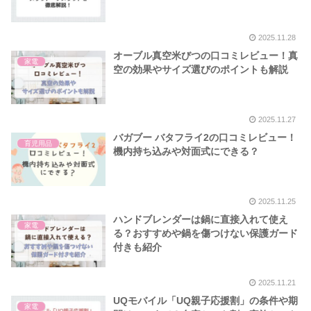
2025.11.28
オーブル真空米びつの口コミレビュー！真
家電
空の効果やサイズ選びのポイントも解説
2025.11.27
バガブー バタフライ2の口コミレビュー！
育児用品
機内持ち込みや対面式にできる？
2025.11.25
ハンドブレンダーは鍋に直接入れて使え
家電
る？おすすめや鍋を傷つけない保護ガード
付きも紹介
2025.11.21
UQモバイル「UQ親子応援割」の条件や期
家電