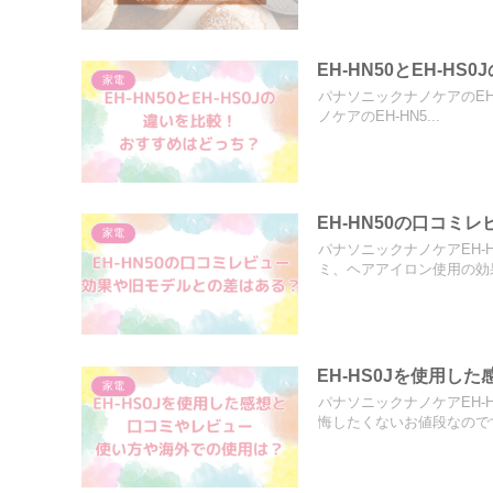
EH-HN50とEH-
家電
パナソニックナノケアのEH
ノケアのEH-HN5...
EH-HN50の口コ
家電
パナソニックナノケアEH-
ミ、ヘアアイロン使用の効果
EH-HS0Jを使用
家電
パナソニックナノケアEH-
悔したくないお値段なのです.