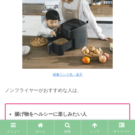
画像リンク先：楽天
ノンフライヤーがおすすめな人は、
揚げ物をヘルシーに楽しみたい人
唐揚げやポテト、チキンなどをよく調理する人
メニュー
ホーム
検索
トップ
サイドバー
調理中の油はねや匂いを抑えたい人