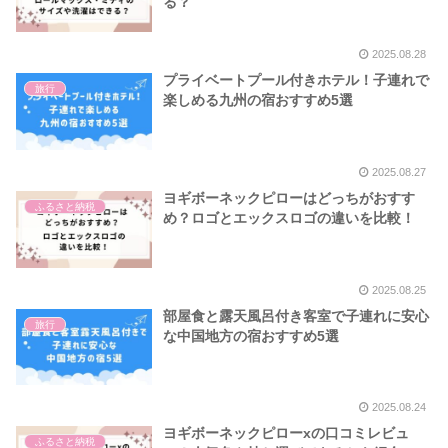
る？
2025.08.28
プライベートプール付きホテル！子連れで
旅行
楽しめる九州の宿おすすめ5選
2025.08.27
ヨギボーネックピローはどっちがおすす
ふるさと納税
め？ロゴとエックスロゴの違いを比較！
2025.08.25
部屋食と露天風呂付き客室で子連れに安心
旅行
な中国地方の宿おすすめ5選
2025.08.24
ヨギボーネックピローxの口コミレビュ
ふるさと納税