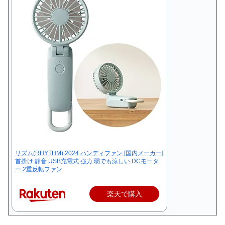
リズム(RHYTHM) 2024 ハンディファン [国内メーカー]
首掛け 静音 USB充電式 強力 弱でも涼しい DCモータ
ー 2重反転ファン
楽天で購入