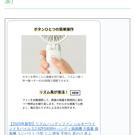
加）
【2025年新型】リズム ハンディファン シルキーウイ
ンドモバイル 3.2 9ZF040RH ハンディ扇風機 大風量 扇
風機 コンパクト 小型 ミニ 静音 手持ち 首かけ 卓上