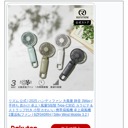
リズム 公式 | 2025 ハンディファン 大風量 静音 3Way (
手持ち 首かけ 卓上 ) 風量5段階 Type-C対応 カラビナ＆
ストラップ付き 小型 かわいい 携帯扇風機 卓上扇風機
2重反転ファン | 9ZF040RH [ Silky Wind Mobile 3.2 ]