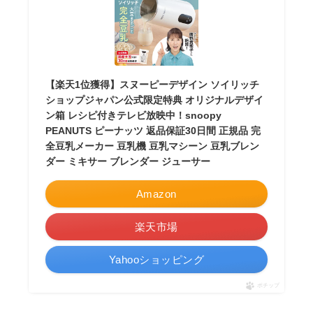
【楽天1位獲得】スヌーピーデザイン ソイリッチ
ショップジャパン公式限定特典 オリジナルデザイ
ン箱 レシピ付きテレビ放映中！snoopy
PEANUTS ピーナッツ 返品保証30日間 正規品 完
全豆乳メーカー 豆乳機 豆乳マシーン 豆乳ブレン
ダー ミキサー ブレンダー ジューサー
Amazon
楽天市場
Yahooショッピング
ポチップ