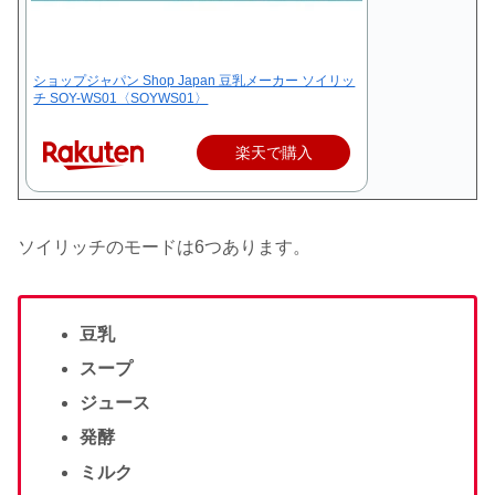
ショップジャパン Shop Japan 豆乳メーカー ソイリッ
チ SOY-WS01〈SOYWS01〉
楽天で購入
ソイリッチのモードは6つあります。
豆乳
スープ
ジュース
発酵
ミルク