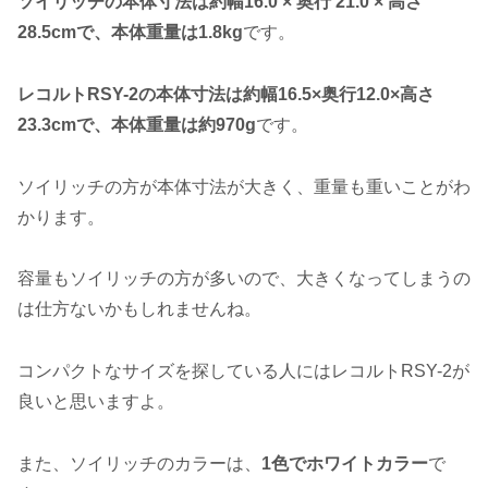
ソイリッチの本体寸法は約幅16.0 × 奥行 21.0 × 高さ
28.5cmで、本体重量は1.8kg
です。
レコルトRSY-2の本体寸法は約幅16.5×奥行12.0×高さ
23.3cmで、本体重量は約970g
です。
ソイリッチの方が本体寸法が大きく、重量も重いことがわ
かります。
容量もソイリッチの方が多いので、大きくなってしまうの
は仕方ないかもしれませんね。
コンパクトなサイズを探している人にはレコルトRSY-2が
良いと思いますよ。
また、ソイリッチのカラーは、
1色でホワイトカラー
で