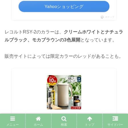
Yahooショッピング
ポチップ
レコルトRSY-2のカラーは、
クリームホワイトとナチュラ
ルブラック、モカブラウンの3色展開
となっています。
販売サイトによっては限定カラーのレッドがあることも。
●楽天1位●【2大特典付き＋30レシピ付】レコルト
豆乳メーカー 全自動 豆乳機 スープメーカー 自動
メニュー
ホーム
検索
トップ
サイドバー