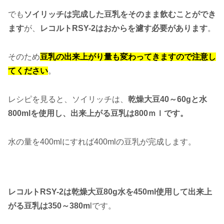
でも
ソイリッチは完成した豆乳をそのまま飲むことができ
ます
が、
レコルトRSY-2はおからを濾す必要があります
。
そのため
豆乳の出来上がり量も変わってきますので注意し
てください
。
レシピを見ると、ソイリッチは、
乾燥大豆40～60gと水
800mlを使用し、出来上がる豆乳は800ｍｌです。
水の量を400mlにすれば400mlの豆乳が完成します。
レコルトRSY-2は乾燥大豆80g水を450ml使用して出来上
がる豆乳は350～380m
lです。