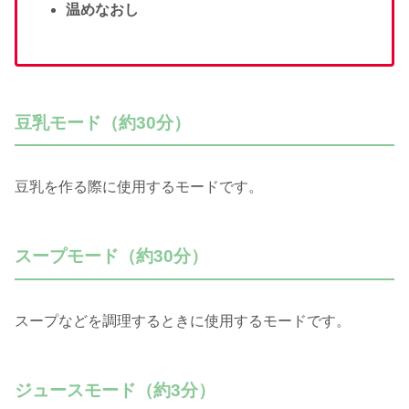
温めなおし
豆乳モード（約30分）
豆乳を作る際に使用するモードです。
スープモード（約30分）
スープなどを調理するときに使用するモードです。
ジュースモード（約3分）