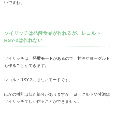
いですね。
ソイリッチは発酵食品が作れるが、レコルト
RSY-2は作れない
ソイリッチは、
発酵モード
があるので、甘酒やヨーグルト
も作ることができます。
レコルトRSY-2にはないモードです。
ほかの機能は似た部分がありますが、ヨーグルトや甘酒は
ソイリッチでしか作ることができません。