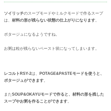
ソイリッチ
のスープモードやミルクモードで作るスープ
は、
材料の形が残らない状態の仕上がりになります
。
ポタージュになるようですね。
お粥は粒が残らないペースト状になってしまいます。
レコルトRSY-2
は、
POTAGE&PASTEモードを使うと、
ポタージュができます
。
また
SOUP&OKAYUモードで作ると、材料の形を残した
スープやお粥を作ることができます
。