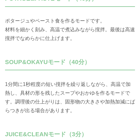
ポタージュやペースト食を作るモードです。
材料を細かく刻み、高温で煮込みながら撹拌。最後は高速
撹拌でなめらかに仕上げます。
SOUP&OKAYUモード（40分）
1分間に1秒程度の短い撹拌を繰り返しながら、高温で加
熱し、
具材の形を残したスープやおかゆを作るモードで
す。調理後の仕上がりは、固形物の大きさや加熱加減にば
らつきが出る場合があります。
JUICE&CLEANモード（3分）