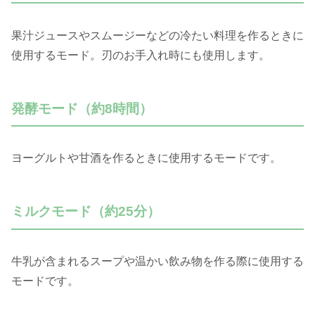
果汁ジュースやスムージーなどの冷たい料理を作るときに
使用するモード。刃のお手入れ時にも使用します。
発酵モード（約8時間）
ヨーグルトや甘酒を作るときに使用するモードです。
ミルクモード（約25分）
牛乳が含まれるスープや温かい飲み物を作る際に使用する
モードです。