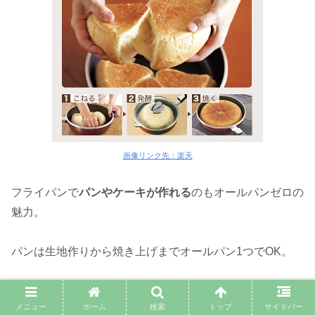
画像リンク先：楽天
フライパンで
パンやケーキが作れる
のもオールパンゼロの
魅力。
パンは生地作りから焼き上げまでオールパン1つでOK。
ケーキも生地を入れて焼くだけなので、
お菓子作り初心
メニュー
ホーム
検索
トップ
サイドバー
者さんにも取り組みやすい
ですよ。