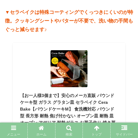
▼セラベイクは特殊コーティングでくっつきにくいのが特
徴。クッキングシートやバターが不要で、洗い物の手間も
ぐっと減らせます♪
【お一人様3個まで】安心のメーカ直販 パウンド
ケーキ型 ガラス グラタン皿 セラベイク Cera
Bake【パウンドケーキM】 食洗機対応 パウンド
型 長方形 耐熱 焦げ付かない オーブン皿 耐熱 皿
オーブン アデリア 耐熱ガラス お菓子作り 焼き菓
子 ケーキ型 バレンタイン
メニュー
ホーム
検索
トップ
サイドバー