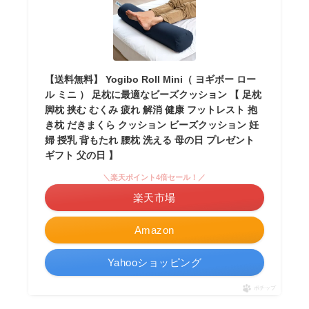
【送料無料】 Yogibo Roll Mini（ ヨギボー ロー
ル ミニ ） 足枕に最適なビーズクッション 【 足枕
脚枕 挟む むくみ 疲れ 解消 健康 フットレスト 抱
き枕 だきまくら クッション ビーズクッション 妊
婦 授乳 背もたれ 腰枕 洗える 母の日 プレゼント
ギフト 父の日 】
＼楽天ポイント4倍セール！／
楽天市場
Amazon
Yahooショッピング
ポチップ