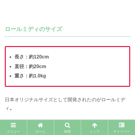
ロールミディのサイズ
長さ：約120cm
直径：約20cm
重さ：約1.0kg
日本オリジナルサイズとして開発されたのがロールミデ
ィ
。
マックスでは大きすぎる、でもしっかり抱き枕感は欲しい
メニュー
ホーム
検索
トップ
サイドバー
という方にぴったり。