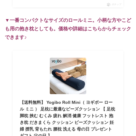
ポチップ
▼一番コンパクトなサイズのロールミニ。小柄な方やこど
も用の抱き枕としても。価格や詳細はこちらからチェック
できます♪
【送料無料】 Yogibo Roll Mini（ ヨギボー ロー
ル ミニ ） 足枕に最適なビーズクッション 【 足枕
脚枕 挟む むくみ 疲れ 解消 健康 フットレスト 抱
き枕 だきまくら クッション ビーズクッション 妊
婦 授乳 背もたれ 腰枕 洗える 母の日 プレゼント
ギフト 父の日 】