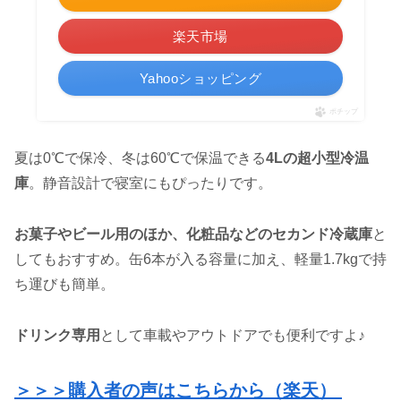
楽天市場
Yahooショッピング
ポチップ
夏は0℃で保冷、冬は60℃で保温できる
4Lの超小型冷温
庫
。静音設計で寝室にもぴったりです。
お菓子やビール用のほか、化粧品などのセカンド冷蔵庫
と
してもおすすめ。缶6本が入る容量に加え、軽量1.7kgで持
ち運びも簡単。
ドリンク専用
として車載やアウトドアでも便利ですよ♪
＞＞＞購入者の声はこちらから（楽天）