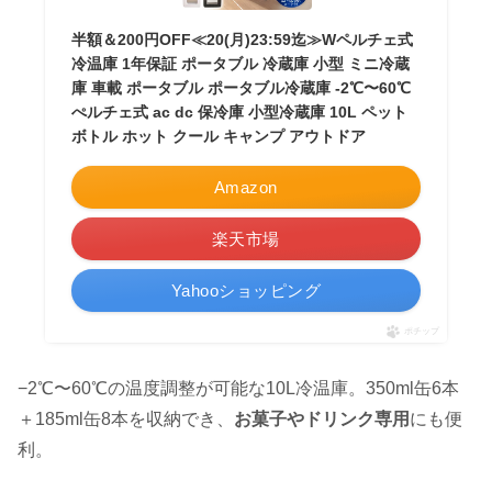
半額＆200円OFF≪20(月)23:59迄≫Wペルチェ式
冷温庫 1年保証 ポータブル 冷蔵庫 小型 ミニ冷蔵
庫 車載 ポータブル ポータブル冷蔵庫 -2℃〜60℃
ぺルチェ式 ac dc 保冷庫 小型冷蔵庫 10L ペット
ボトル ホット クール キャンプ アウトドア
Amazon
楽天市場
Yahooショッピング
ポチップ
−2℃〜60℃の温度調整が可能な10L冷温庫。350ml缶6本
＋185ml缶8本を収納でき、
お菓子やドリンク専用
にも便
利。