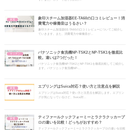
象印スチーム加湿器EE-TA60の口コミレビュー！消
家電
費電力や稼働音はうるさい？
象印スチーム加湿器EE-TA60の口コミレビューについてご紹介し
ていきます。また、消費電力や稼働音が...
パナソニック食洗機NP-TSK2とNP-TSK1を徹底比
キッチン
較。違いは7つだった！
パナソニック食洗機NP-TSK2とNP-TSK1を徹底比較してご紹介し
ます。パナソニック食洗機NP-...
エブリングはSuica対応？使い方と注意点を解説
家電
エブリングはSuica対応？使い方と注意点を解説します。エブリン
グが気になっているけど、Suica対...
ティファールクックフォーミーとラクラクッカープ
家電
ロの違いを比較！どっちがおすすめ？
ティファールクックフォーミーとラクラクッカープロの違いを比較