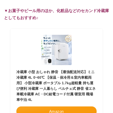
▼お菓子やビール用のほか、化粧品などのセカンド冷蔵庫
としてもおすすめ♪
冷蔵庫 小型 おしゃれ 静音 【最強配送対応】ミニ
冷蔵庫 4L 0~60℃ 【保温・保冷用＆室内車載両
用】 小型冷蔵庫 ポータブル 1.7kg超軽量 持ち運
び便利 冷蔵庫 一人暮らし ペルチェ式 静音 省エネ
車載冷蔵庫 AC・DC給電コード付属 寝室用 職場
車中泊 4L
Amazon