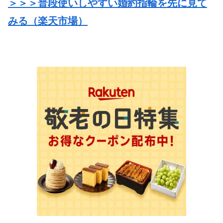
＞＞＞普段使いしやすい婚約指輪を先に見て
み
る
（
楽天市場
）