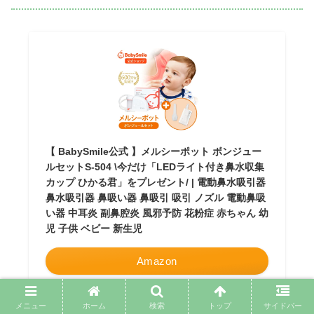
【 BabySmile公式 】メルシーポット ボンジュー
ルセットS-504 \今だけ「LEDライト付き鼻水収集
カップ ひかる君」をプレゼント/ | 電動鼻水吸引器
鼻水吸引器 鼻吸い器 鼻吸引 吸引 ノズル 電動鼻吸
い器 中耳炎 副鼻腔炎 風邪予防 花粉症 赤ちゃん 幼
児 子供 ベビー 新生児
Amazon
楽天市場
メニュー
ホーム
検索
トップ
サイドバー