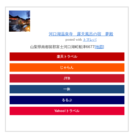
河口湖温泉寺 露天風呂の宿 夢殿
posted with
トマレバ
山梨県南都留郡富士河口湖町船津6677
[地図]
楽天トラベル
じゃらん
JTB
一休
るるぶ
Yahoo!トラベル