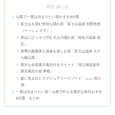
目次
山梨で一度は泊まりたい宿おすすめ5選
富士山を望む特別な隠れ宿「富士山温泉 別墅然然
（べっしょ ささ）」
里山にひっそり佇む大人の隠れ宿「笛吹川温泉 坐
忘」
四季の庭園美と温泉を楽しむ宿「富士山温泉 ホテ
ル鐘山苑」
贅沢な全室露天風呂付きスイート「河口湖温泉寺
露天風呂の宿 夢殿」
森に包まれたラグジュアリーリゾート「ふふ 河口
湖」
一度は泊まりたい宿！山梨で叶える贅沢な休日おすす
め5選 まとめ