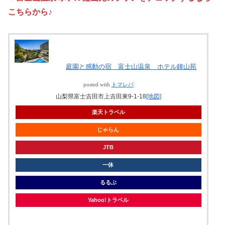
こちらから♪
庭園と感動の宿 富士山温泉 ホテル鐘山苑
posted with
トマレバ
山梨県富士吉田市上吉田東9-1-18
[地図]
楽天トラベル
じゃらん
JTB
一休
るるぶ
Yahoo!トラベル