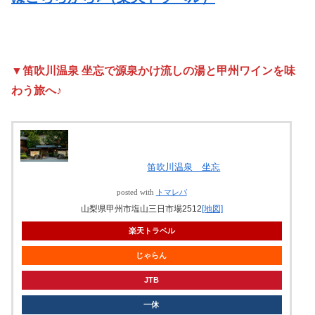
▼笛吹川温泉 坐忘で源泉かけ流しの湯と甲州ワインを味
わう旅へ♪
笛吹川温泉 坐忘
posted with
トマレバ
山梨県甲州市塩山三日市場2512
[地図]
楽天トラベル
じゃらん
JTB
一休