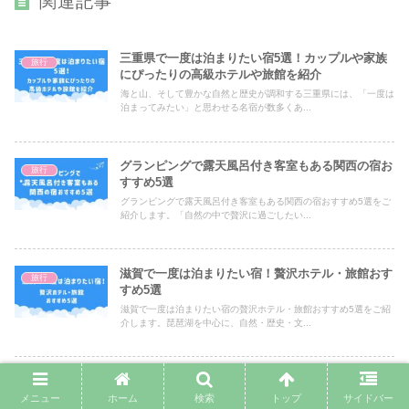
関連記事
三重県で一度は泊まりたい宿5選！カップルや家族
旅行
にぴったりの高級ホテルや旅館を紹介
海と山、そして豊かな自然と歴史が調和する三重県には、「一度は
泊まってみたい」と思わせる名宿が数多くあ...
グランピングで露天風呂付き客室もある関西の宿お
旅行
すすめ5選
グランピングで露天風呂付き客室もある関西の宿おすすめ5選をご
紹介します。「自然の中で贅沢に過ごしたい...
滋賀で一度は泊まりたい宿！贅沢ホテル・旅館おす
旅行
すめ5選
滋賀で一度は泊まりたい宿の贅沢ホテル・旅館おすすめ5選をご紹
介します。琵琶湖を中心に、自然・歴史・文...
還暦祝い旅行にぴったり！三世代で泊まりたい九州
旅行
の宿おすすめ4選
メニュー
ホーム
検索
トップ
サイドバー