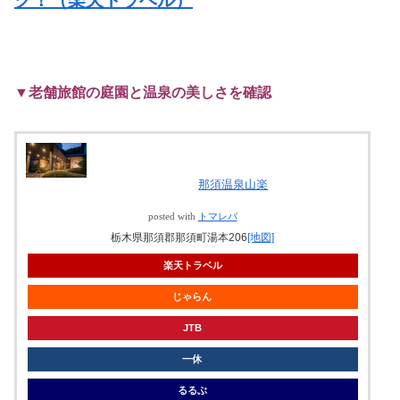
▼老舗旅館の庭園と温泉の美しさを確認
那須温泉山楽
posted with
トマレバ
栃木県那須郡那須町湯本206
[地図]
楽天トラベル
じゃらん
JTB
一休
るるぶ