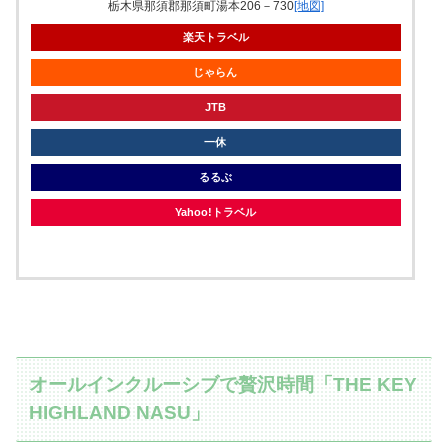
栃木県那須郡那須町湯本206－730
[地図]
楽天トラベル
じゃらん
JTB
一休
るるぶ
Yahoo!トラベル
オールインクルーシブで贅沢時間「THE KEY
HIGHLAND NASU」