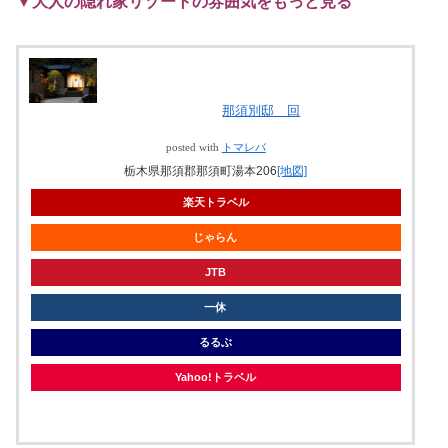
▼大人の隠れ家リゾートの雰囲気をもっと見る
那須別邸 回
posted with
トマレバ
栃木県那須郡那須町湯本206
[地図]
楽天トラベル
じゃらん
JTB
一休
るるぶ
Yahoo!トラベル