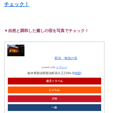
チェック！
▼自然と調和した癒しの宿を写真でチェック！
那須 無垢の音
posted with
トマレバ
栃木県那須郡那須町高久乙2294-3
[地図]
楽天トラベル
じゃらん
JTB
一休