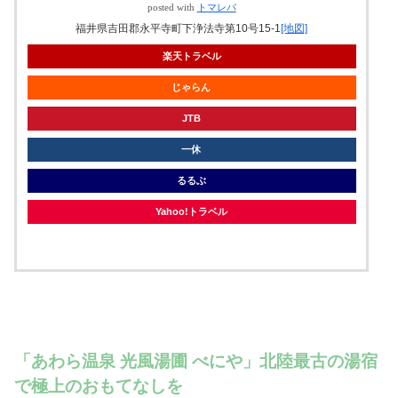
posted with
トマレバ
福井県吉田郡永平寺町下浄法寺第10号15-1
[地図]
楽天トラベル
じゃらん
JTB
一休
るるぶ
Yahoo!トラベル
「あわら温泉 光風湯圃 べにや」北陸最古の湯宿
で極上のおもてなしを