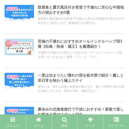
部屋食と露天風呂付き客室で子連れに安心な中国地
旅行
方の宿おすすめ5選
部屋食と露天風呂付き客室で子連れに安心な中国地方の宿のおすす
めを5つご紹介します。家族旅行を計画する...
宮城の子連れにおすすめオールインクルーシブ宿3
旅行
選【松島・秋保・蔵王】を厳選紹介！
宮城県で子連れでも安心して泊まれる「オールインクルーシブ宿」
を探していませんか？食事・ドリンク・アク...
一度は泊まりたい憧れの宿を栃木県で紹介！癒しと
旅行
非日常を味わう極上ステイ
栃木には、雄大な自然と温泉地が織りなす、癒しの時間が流れる宿
が点在しています。那須や日光、鬼怒川など...
夏休みの北海道旅行で子供におすすめ！家族で楽し
旅行
む観光＆遊びスポット紹介
夏休みの北海道旅行で子供におすすめ！家族で楽しむ観光＆遊びス
ポットをご紹介します。夏休みの旅行先、せ...
メニュー
ホーム
検索
トップ
サイドバー