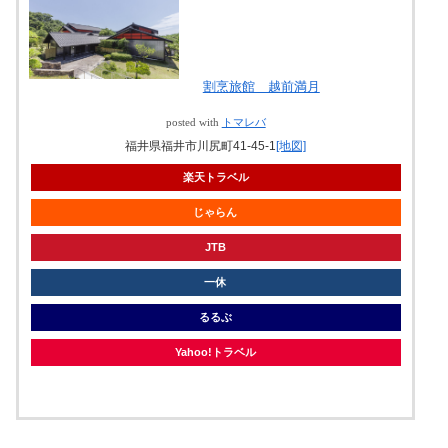
割烹旅館 越前満月
posted with
トマレバ
福井県福井市川尻町41-45-1
[地図]
楽天トラベル
じゃらん
JTB
一休
るるぶ
Yahoo!トラベル