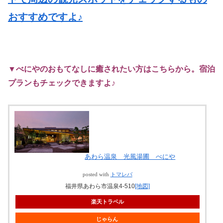
おすすめですよ♪
▼
べにやのおもてなしに癒されたい方はこちらから。宿泊
プランもチェックできますよ♪
あわら温泉 光風湯圃 べにや
posted with
トマレバ
福井県あわら市温泉4-510
[地図]
楽天トラベル
じゃらん