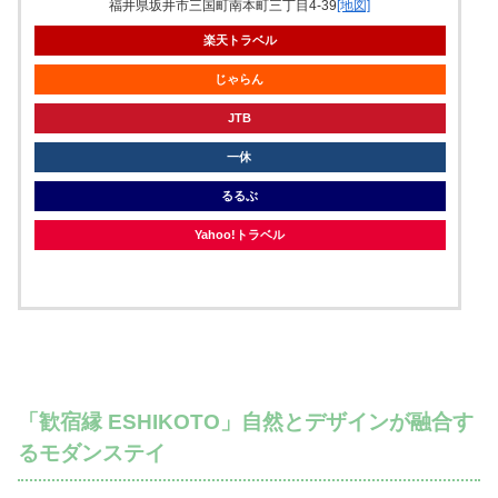
福井県坂井市三国町南本町三丁目4-39
[地図]
楽天トラベル
じゃらん
JTB
一休
るるぶ
Yahoo!トラベル
「歓宿縁 ESHIKOTO」自然とデザインが融合す
るモダンステイ