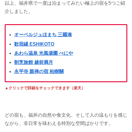
以上、福井県で一度は泊まってみたい極上の宿を5つご紹
介しました。
オーベルジュほまち 三國湊
歓宿縁 ESHIKOTO
あわら温泉 光風湯圃 べにや
割烹旅館 越前満月
永平寺 親禅の宿 柏樹關
▲クリックで詳細をチェックできます（楽天）
どの宿も、福井の自然や食文化、そして人の温もりを感じ
ながら、非日常を味わえる特別な空間ばかりです。