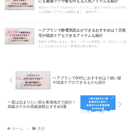
にも最適でツヤ髪を叶える人気アイテムを紹介
毎日のヘアケアで欠かせないヘアブラシ。髪のツヤやまとまりを叶
える高級ヘアブラシは種類も多く、素材やデ...
ヘアブラシで静電気防止ができるおすすめは？天然
美容
毛や頭皮ケアもできるアイテムも紹介
乾燥する季節になると、髪の「パチパチ静電気」や「広がり」に悩
むことはありませんか？静電気は髪を傷める...
ヘアブラシで60代におすすめは？細い髪
や頭皮ケアのできるものも紹介
一度は泊まりたい宿を東海地方で紹介！
高級ホテルや高級旅館おすすめ5選
ホーム
美容