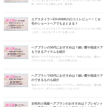
リファくるくるドライヤー「リファビューテック リセッター RE-
BI」の口コミをご紹介します。髪を乾...
エアスタイラーEH-KN0Kの口コミレビュー！くせ
家電
毛やショートヘアでもまとまる？
パナソニックエアスタイラーEH-KN0Kの口コミレビューをご紹介
します。くるくるドライヤーを選ぶとき...
ヘアブラシの50代におすすめは？細い髪や頭皮ケア
美容
もできるアイテムを紹介
毎日のヘアケアで欠かせないヘアブラシ。50代になると「髪のハ
リやコシがなくなる」「うねりが気になる」...
ヘアブラシで60代におすすめは？細い髪や頭皮ケア
美容
のできるものも紹介
毎日のヘアケアで欠かせないヘアブラシ。60代になると、髪が細
くなったり、ボリュームが出にくくなったり...
女性向け高級ヘアブラシのおすすめは？プレゼント
美容